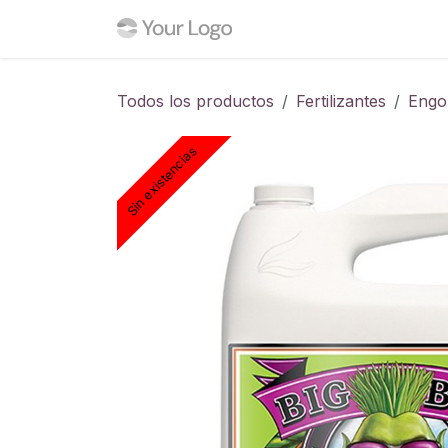
Ir al contenido
Inicio
Tienda
Blog
C
Todos los productos
Fertilizantes
Engo
Sin existencias