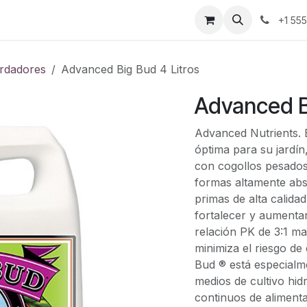
ontáctenos
+1 55
rdadores
Advanced Big Bud 4 Litros
Advanced Bi
Advanced Nutrients. 
óptima para su jardín
con cogollos pesados 
formas altamente abso
primas de alta calid
fortalecer y aumentar
relación PK de 3:1 ma
minimiza el riesgo d
Bud ® está especialm
medios de cultivo hid
continuos de alimenta