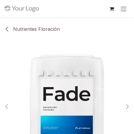
Ir al contenido
Nutrientes Floración