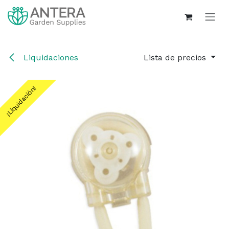
Ir al contenido
Liquidaciones
Lista de precios
¡Liquidación!