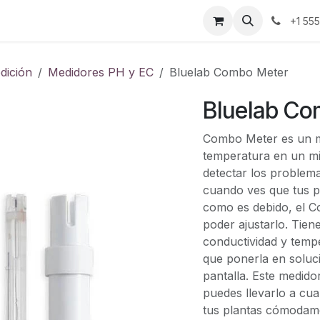
ontáctenos
+1 55
dición
Medidores PH y EC
Bluelab Combo Meter
Bluelab Co
Combo Meter es un me
temperatura en un mi
detectar los problema
cuando ves que tus p
como es debido, el C
poder ajustarlo. Tien
conductividad y tempe
que ponerla en soluc
pantalla. Este medidor
puedes llevarlo a cua
tus plantas cómodam