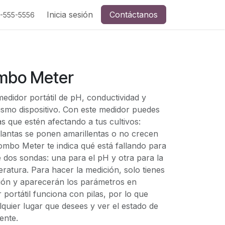
Inicia sesión
Contáctanos
5-555-5556
mbo Meter
didor portátil de pH, conductividad y
smo dispositivo. Con este medidor puedes
s que estén afectando a tus cultivos:
lantas se ponen amarillentas o no crecen
ombo Meter te indica qué está fallando para
e dos sondas: una para el pH y otra para la
ratura. Para hacer la medición, solo tienes
ión y aparecerán los parámetros en
 portátil funciona con pilas, por lo que
lquier lugar que desees y ver el estado de
ente.