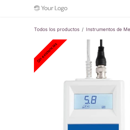
Ir al contenido
Inicio
Tienda
Blog
C
Todos los productos
Instrumentos de Me
Sin existencias