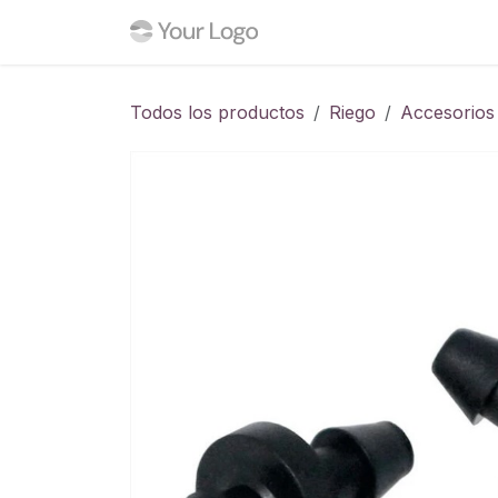
Ir al contenido
Inicio
Tienda
Blog
C
Todos los productos
Riego
Accesorios