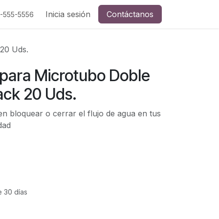
Inicia sesión
Contáctanos
5-555-5556
 20 Uds.
 para Microtubo Doble
ack 20 Uds.
n bloquear o cerrar el flujo de agua en tus
dad
e 30 días