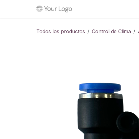
Ir al contenido
Inicio
Tienda
Blog
C
Todos los productos
Control de Clima