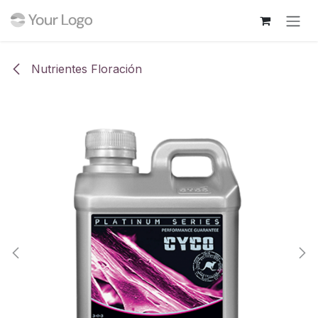
Ir al contenido
Nutrientes Floración