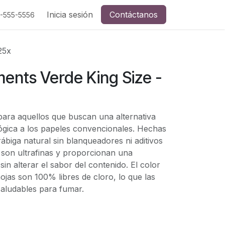
Inicia sesión
Contáctanos
5-555-5556
25x
ements Verde King Size -
ara aquellos que buscan una alternativa
ógica a los papeles convencionales. Hechas
biga natural sin blanqueadores ni aditivos
 son ultrafinas y proporcionan una
n alterar el sabor del contenido. El color
hojas son 100% libres de cloro, lo que las
aludables para fumar.