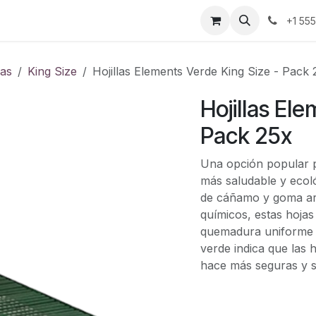
ontáctenos
+1 55
las
King Size
Hojillas Elements Verde King Size - Pack 
Hojillas El
Pack 25x
Una opción popular p
más saludable y ecol
de cáñamo y goma ará
químicos, estas hojas
quemadura uniforme si
verde indica que las 
hace más seguras y s