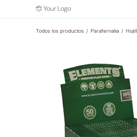
Ir al contenido
Inicio
Tienda
Blog
C
Todos los productos
Parafernalia
Hojil