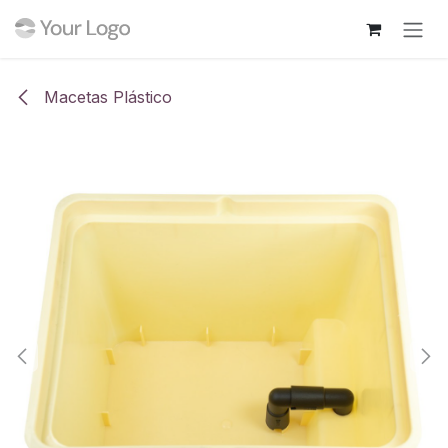
Ir al contenido
Macetas Plástico