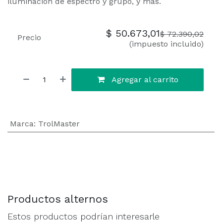
iluminación de espectro y grupo, y más.
$
50.673,01
$
72.390,02
Precio
(impuesto incluido)
Agregar al carrito
Marca
:
TrolMaster
Productos alternos
Estos productos podrían interesarle