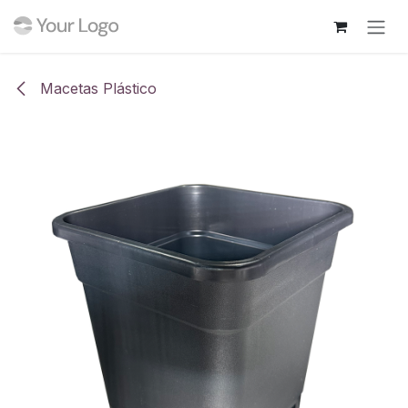
Ir al contenido
Macetas Plástico