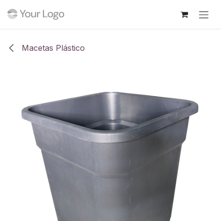
Ir al contenido
Macetas Plástico