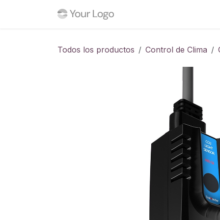
Ir al contenido
Inicio
Tienda
Blog
C
Todos los productos
Control de Clima