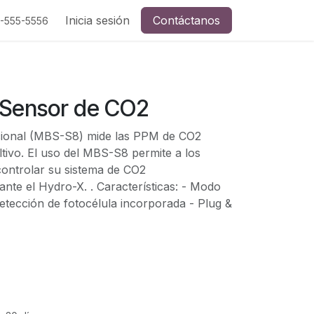
Inicia sesión
Contáctanos
5-555-5556
 Sensor de CO2
cional (MBS-S8) mide las PPM de CO2
ltivo. El uso del MBS-S8 permite a los
controlar su sistema de CO2
nte el Hydro-X. . Características: - Modo
etección de fotocélula incorporada - Plug &