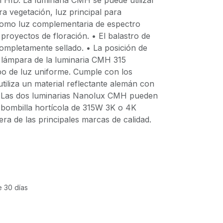
 HID. La luminaria CMH se puede utilizar
a vegetación, luz principal para
como luz complementaria de espectro
royectos de floración. • El balastro de
completamente sellado. • La posición de
a lámpara de la luminaria CMH 315
o de luz uniforme. Cumple con los
tiliza un material reflectante alemán con
 Las dos luminarias Nanolux CMH pueden
 bombilla hortícola de 315W 3K o 4K
era de las principales marcas de calidad.
e 30 días