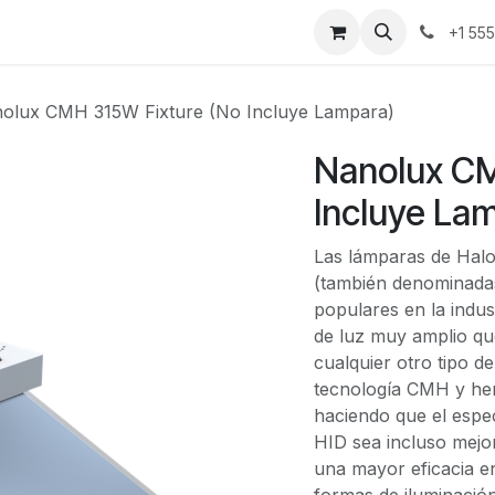
ontáctenos
+1 55
olux CMH 315W Fixture (No Incluye Lampara)
Nanolux CM
Incluye La
Las lámparas de Hal
(también denominada
populares en la indus
de luz muy amplio qu
cualquier otro tipo 
tecnología CMH y hem
haciendo que el espe
HID sea incluso mej
una mayor eficacia 