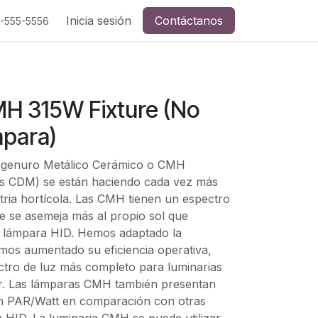
Inicia sesión
Contáctanos
5-555-5556
H 315W Fixture (No
mpara)
ogenuro Metálico Cerámico o CMH
s CDM) se están haciendo cada vez más
tria hortícola. Las CMH tienen un espectro
e se asemeja más al propio sol que
de lámpara HID. Hemos adaptado la
os aumentado su eficiencia operativa,
ctro de luz más completo para luminarias
or. Las lámparas CMH también presentan
en PAR/Watt en comparación con otras