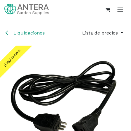
Ir al contenido
Liquidaciones
Lista de precios
¡Liquidación!