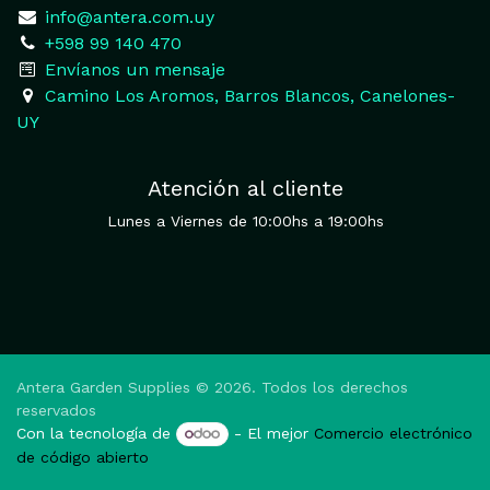
​
info@antera.com.uy
+598 99 140 470
​Envíanos un mensaje
​Camino Los Aromos, Barros Blancos, Canelones-
UY
Atención al cliente
Lunes a Viernes de 10:00hs a 19:00hs
Antera Garden Supplies © 2026. Todos los derechos
reservados
Con la tecnología de
- El mejor
Comercio electrónico
de código abierto