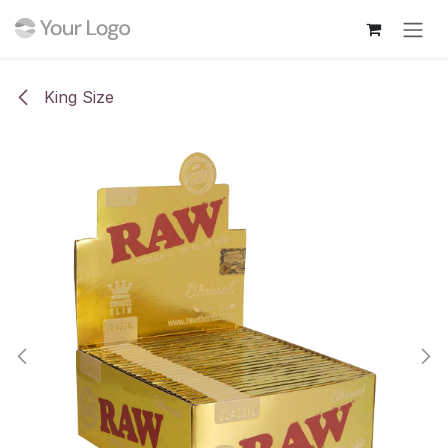
Ir al contenido
King Size