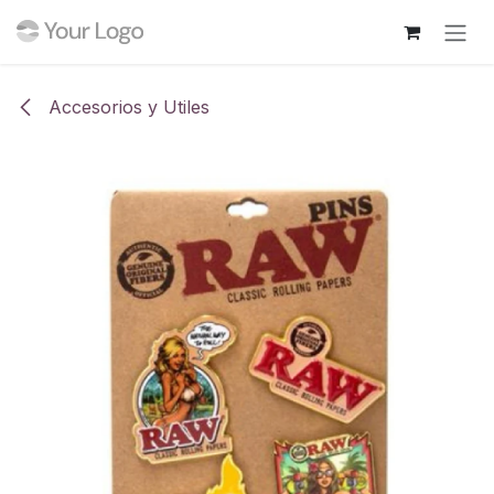
Ir al contenido
Accesorios y Utiles