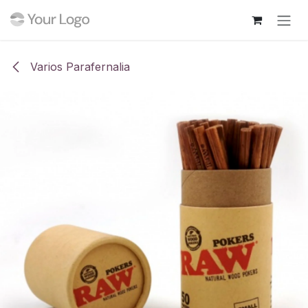
Ir al contenido
Varios Parafernalia