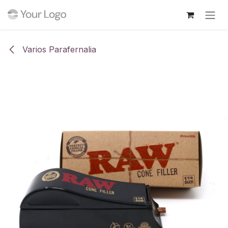
Ir al contenido
Varios Parafernalia