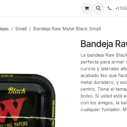
ontáctenos
+1 55
ejas
Small
Bandeja Raw Metal Black Small
Bandeja Ra
La bandeja Raw Black
perfecta para armar 
curvos y laterales al
acabado liso que faci
metal duradero, y es
centro. Tiene el tam
bolso. Si usted está e
con los amigos, la ba
cualquier fumador. Me