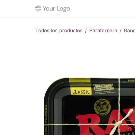
Ir al contenido
Inicio
Tienda
Blog
C
Todos los productos
Parafernalia
Band