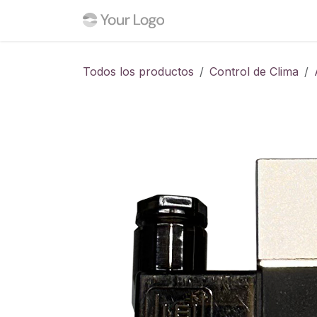
Ir al contenido
Inicio
Tienda
Blog
C
Todos los productos
Control de Clima