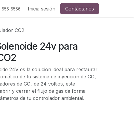
Inicia sesión
Contáctanos
5-555-5556
ulador CO2
olenoide 24v para
 CO2
ide 24V es la solución ideal para restaurar
omático de tu sistema de inyección de CO₂.
adores de CO₂ de 24 voltios, este
rir y cerrar el flujo de gas de forma
rámetros de tu controlador ambiental.