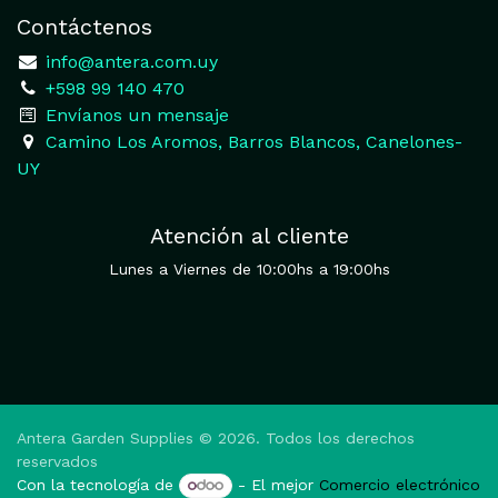
Contáctenos
​
info@antera.com.uy
+598 99 140 470
​Envíanos un mensaje
​Camino Los Aromos, Barros Blancos, Canelones-
UY
Atención al cliente
Lunes a Viernes de 10:00hs a 19:00hs
Antera Garden Supplies © 2026. Todos los derechos
reservados
Con la tecnología de
- El mejor
Comercio electrónico