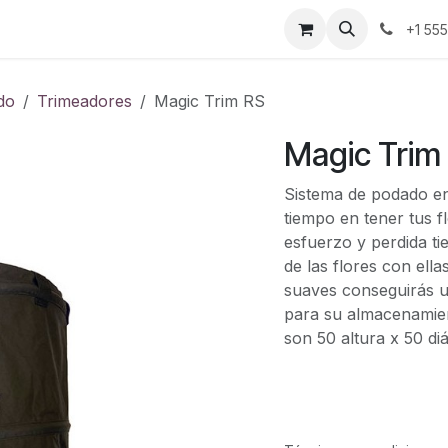
ontáctenos
+1 55
do
Trimeadores
Magic Trim RS
Magic Trim
Sistema de podado en 
tiempo en tener tus f
esfuerzo y perdida ti
de las flores con ell
suaves conseguirás un
para su almacenamien
son 50 altura x 50 di