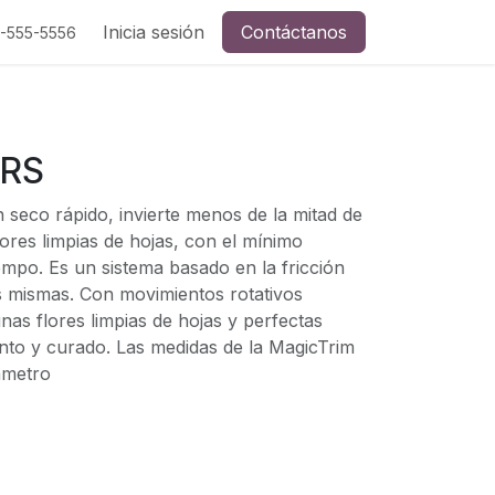
Inicia sesión
Contáctanos
5-555-5556
 RS
seco rápido, invierte menos de la mitad de
lores limpias de hojas, con el mínimo
empo. Es un sistema basado en la fricción
as mismas. Con movimientos rotativos
as flores limpias de hojas y perfectas
to y curado. Las medidas de la MagicTrim
ámetro