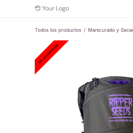
Ir al contenido
Inicio
Tienda
Blog
C
Todos los productos
Manicurado y Seca
Sin existencias
Sin existencias