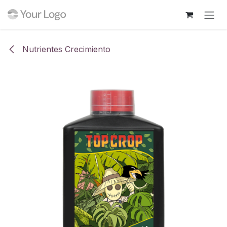
Ir al contenido
Nutrientes Crecimiento