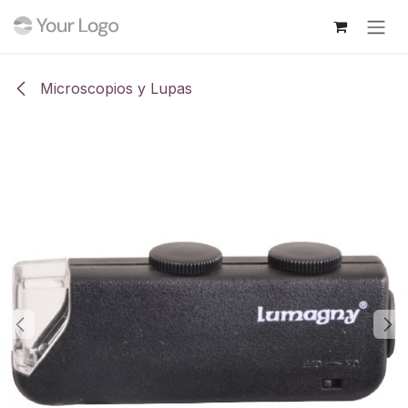
Ir al contenido
Microscopios y Lupas