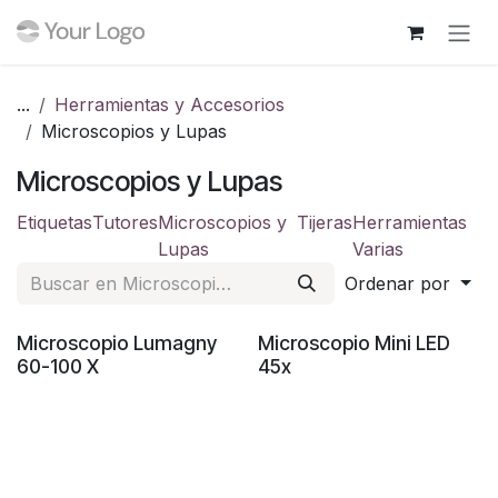
Ir al contenido
...
Herramientas y Accesorios
Microscopios y Lupas
Microscopios y Lupas
Etiquetas
Tutores
Microscopios y
Tijeras
Herramientas
Lupas
Varias
Ordenar por
Microscopio Lumagny
Microscopio Mini LED
60-100 X
45x