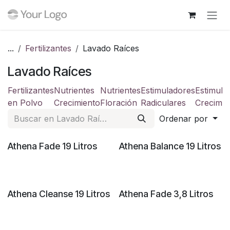
Ir al contenido
...
Fertilizantes
Lavado Raíces
Lavado Raíces
Fertilizantes
Nutrientes
Nutrientes
Estimuladores
Estimula
en Polvo
Crecimiento
Floración
Radiculares
Crecimie
Ordenar por
Athena Fade 19 Litros
Athena Balance 19 Litros
Athena Cleanse 19 Litros
Athena Fade 3,8 Litros