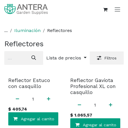
Ir al contenido
...
Iluminación
Reflectores
Reflectores
Lista de precios
Filtros
¡Liquidación!
¡Liquidación!
Reflector Estuco
Reflector Gaviota
con casquillo
Profesional XL con
casquillo
$
405,74
$
1.065,57
Agregar al carrito
Agregar al carrito