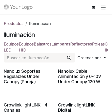
Ir al contenido
Productos
Iluminación
Iluminación
Equipos
Equipos
Balastros
Lámparas
Reflectores
Poleas
Com
LED
HID
Ilu
Ordenar por
Nanolux Soportes
Nanolux Cable
Regulables Under
Alimentación y 0-10V
Canopy (Pareja)
Under Canopy 120 W
Growlink lightLINK - 4
Growlink lightLINK -
Canales
Digital