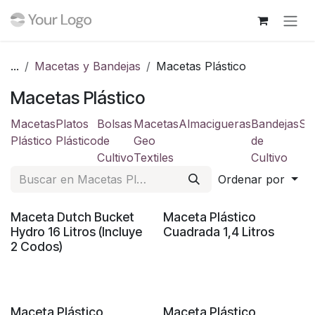
Ir al contenido
...
Macetas y Bandejas
Macetas Plástico
Macetas Plástico
Macetas
Platos
Bolsas
Macetas
Almacigueras
Bandejas
So
Plástico
Plástico
de
Geo
de
Cultivo
Textiles
Cultivo
Ordenar por
Maceta Dutch Bucket
Maceta Plástico
Hydro 16 Litros (Incluye
Cuadrada 1,4 Litros
2 Codos)
Maceta Plástico
Maceta Plástico